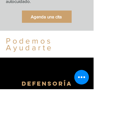
autocuidado.
Agenda una cita
Podemos
Ayudarte
defensoría
Si estás siendo víctima de
discriminación, te están
negando atención o el acceso
a tus derechos, negligencias o
cualquier otra injusticia
podemos ayudarte.